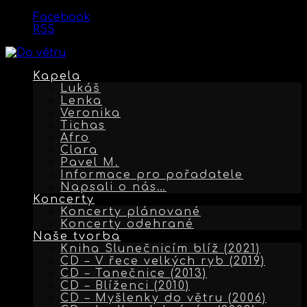
Facebook
RSS
Kapela
Lukáš
Lenka
Veronika
Tichas
Afro
Clara
Pavel M.
Informace pro pořadatele
Napsali o nás…
Koncerty
Koncerty plánované
Koncerty odehrané
Naše tvorba
Kniha Slunečnicím blíž (2021)
CD – V řece velkých ryb (2019)
CD – Tanečnice (2013)
CD – Blíženci (2010)
CD – Myšlenky do větru (2006)