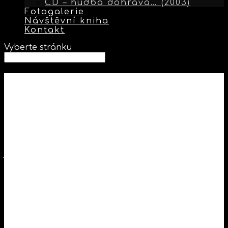
CD – hudba dohrává… (2003)
Fotogalerie
Návštěvní kniha
Kontakt
Vyberte stránku
U vody
U vody stála na mě se dívala
poslední tramvaj ujet si nechala
Načerno jízda už se jí nezdála
jízdenku starou dvakrát neštípala
Nad hrází občas někoho potkala
mrazilo v zádech když se jen usmála
Ve křoví tma se kolem nás krájela
ta kočka s myší celou hru projela