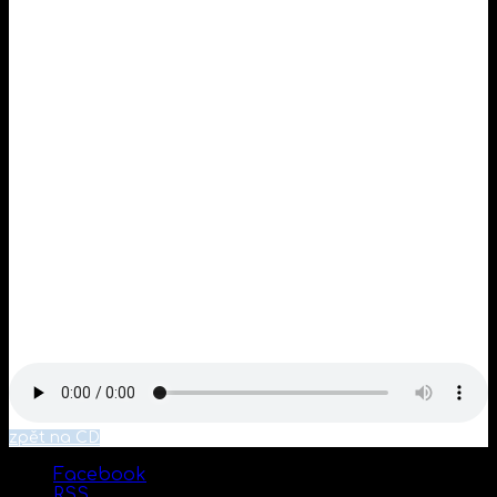
Slyším jak zvony zní
dřív než se rozední
cesta ji čeká na konci léta
utekla Markéta
Vzpomíná nad láhví
holubům vypráví
kde tekla řeka na konci léta
utekla do světa
Ukázka
zpět na CD
Facebook
RSS