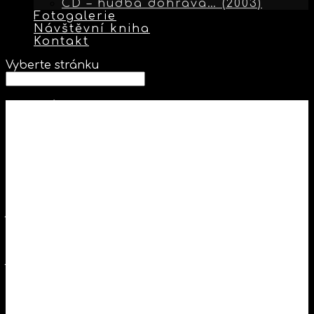
CD – hudba dohrává… (2003)
Fotogalerie
Návštěvní kniha
Kontakt
Vyberte stránku
Vždyť víš
Láhev poslední otvírám
hosté se loučí
noc začíná
ještě se choulí na římsách
Dnes nepůjdem spát
jen vyprávěj
příběhy po půlnoci
slýchám nejraděj