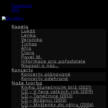
Facebook
RSS
Kapela
Lukáš
Lenka
Veronika
Tichas
Afro
Clara
Pavel M.
Informace pro pořadatele
Napsali o nás…
Koncerty
Koncerty plánované
Koncerty odehrané
Naše tvorba
Kniha Slunečnicím blíž (2021)
CD – V řece velkých ryb (2019)
CD – Tanečnice (2013)
CD – Blíženci (2010)
CD – Myšlenky do větru (2006)