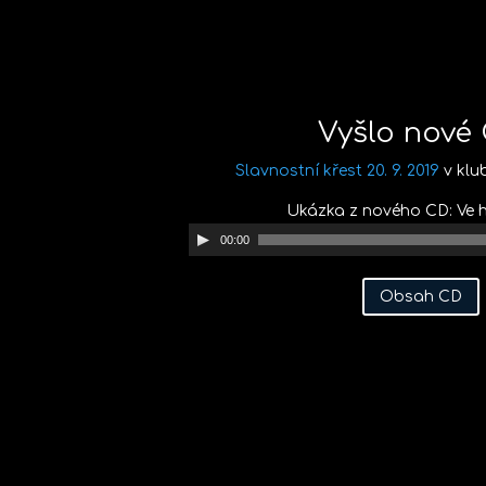
Vyšlo nové
Slavnostní křest 20. 9. 2019
v klub
Ukázka z nového CD: Ve
A
00:00
u
d
Obsah CD
i
o
p
ř
e
h
r
á