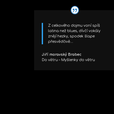
v
a
č
Z celkového dojmu voní spíš
latina než blues, dívčí vokály
znějí hezky, spodek šlape
přesvědčivě…
Jiří moravský Brabec
Do větru – Myšlenky do větru