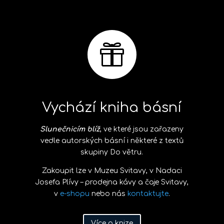

Vychází kniha básní
Slunečnicím blíž
, ve které jsou zařazeny
vedle autorských básní i některé z textů
skupiny Do větru.
Zakoupit lze v Muzeu Svitavy, v Nadaci
Josefa Plívy – prodejna kávy a čaje Svitavy,
v
e-shopu
nebo nás
kontaktujte
.
Více o knize