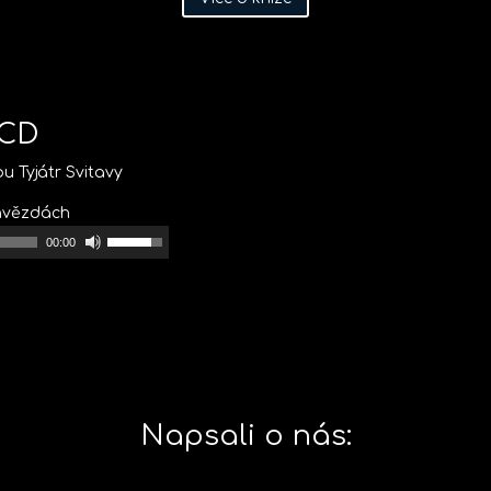
 CD
u Tyjátr Svitavy
 hvězdách
P
00:00
o
u
ž
i
t
í
m
Napsali o nás:
š
i
p