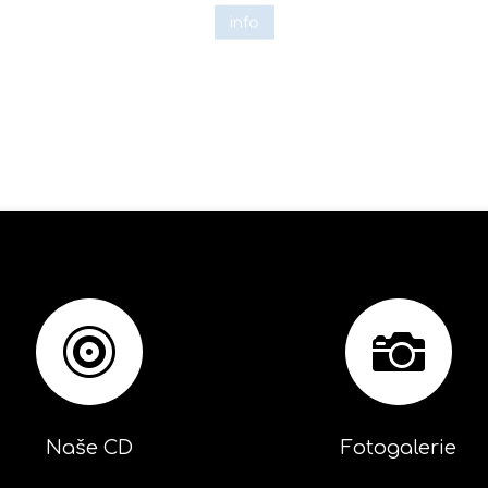
info


Naše CD
Fotogalerie