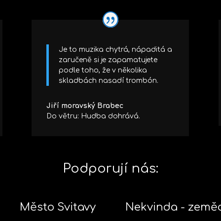
e
k
n
a
Je to muzika chytrá, nápaditá a
h
zaručeně si je zapamatujete
o
podle toho, že v několika
r
skladbách nasadí trombón.
u
/
Jiří moravský Brabec
d
Do větru: Hudba dohrává.
o
l
ů
z
Podporují nás:
v
ý
š
í
Město Svitavy
Nekvinda - zeměd
t